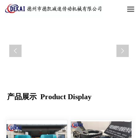



产品展示 Product Display