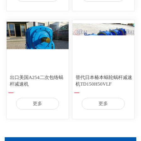
出口美国A254二次包络蜗
替代日本椿本蜗轮蜗杆减速
杆减速机
机TD150H50VLF
—
—
更多
更多