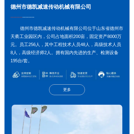
德州市德凯减速传动机械有限公司
--------
--------
德州市德凯减速传动机械有限公司位于山东省德州市
天衢工业园区内，公司占地面积200亩，固定资产8000万
元。员工256人，其中工程技术人员48人，高级技术人员
8人，高级经济师2人。拥有国内先进的生产、检测设备
195台/套。
更多