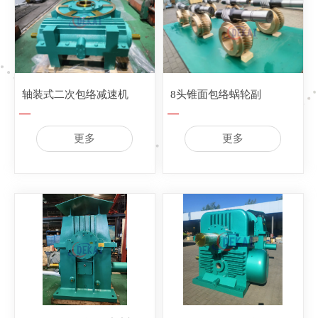
轴装式二次包络减速机
8头锥面包络蜗轮副
—
—
更多
更多