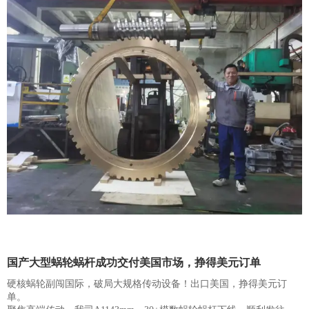
国产大型蜗轮蜗杆成功交付美国市场，挣得美元订单
硬核蜗轮副闯国际，破局大规格传动设备！出口美国，挣得美元订
单。