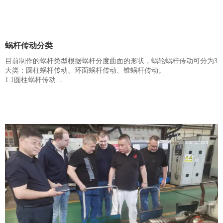
蜗杆传动分类
目前制作的蜗杆类型根据蜗杆分度曲面的形状，蜗轮蜗杆传动可分为3
大类：圆柱蜗杆传动、环面蜗杆传动、锥蜗杆传动。
1.1圆柱蜗杆传动
根据蜗杆齿廓形状及其形成原理，圆柱蜗杆传动又可分为：阿基米德
圆柱蜗杆传动（ZA）；法向直廓圆柱蜗杆传动（ZN）；渐开线圆柱
蜗杆传动（ZI）；锥面包络圆柱蜗杆传动（ZK）；圆弧齿圆柱蜗杆传
动（ZC）； 双圆弧圆柱蜗杆传动（SH及FSH）。
1.2环面蜗杆传动
根据蜗杆齿廓形状及其形成原理，环面蜗杆传动又可分为：直廓环面
蜗杆传动（俗称球面蜗杆传动）；平面包 络环面蜗杆传动（一次包络
和二次包络）；渐开线包络环面蜗杆传动（一次包络和二次包络）；
锥面包络环面 蜗杆传动。如下图：
1.3锥蜗杆传动
锥蜗杆是一个等导程的锥螺旋。锥蜗轮与锥蜗杆配对，其外形类似曲
线齿圆锥齿轮的蜗轮。锥蜗杆置于锥蜗轮的一侧。