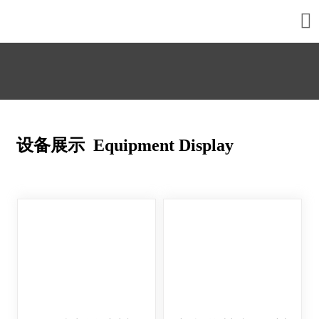

设备展示 Equipment Display