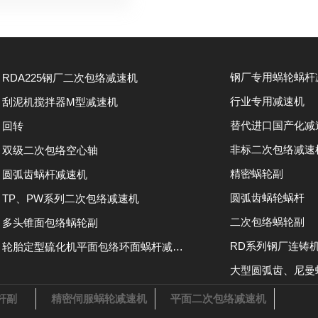
RDA225钢厂二次包络减速机
行业专用减速机
刮泥机搅拌器M型减速机
替代进口国产化减
回转
非标二次包络减速
双级二次包络空心轴
精密蜗轮副
圆弧齿蜗杆减速机
圆弧齿蜗轮蜗杆
TP、PW系列二次包络减速机
二次包络蜗轮副
多头锥面包络蜗轮副
轮胎定型硫化机平面包络环面蜗杆减速机
杆副
精密伺服蜗轮减速机
平面二次包络减速机