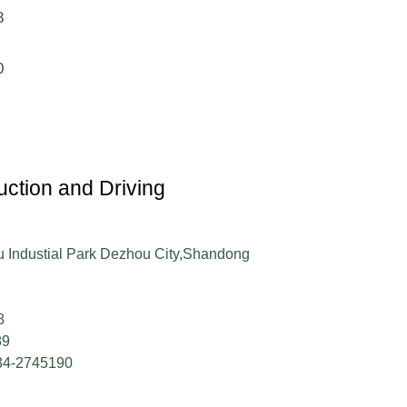
8
0
ction and Driving
u Industial Park Dezhou City,Shandong
8
89
34-2745190
m