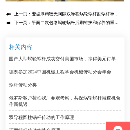

上一页：
变齿厚精密无间隙双导程蜗轮蜗杆副蜗杆导程的加工技巧

下一页：
平面二次包络蜗轮蜗杆后期维护和保养的重要性
相关内容
国产大型蜗轮蜗杆成功交付美国市场，挣得美元订单
德凯参加2024中国机械工程学会机械传动分会年会
蜗杆传动分类
俄罗斯客户莅临我厂参观考察，共探蜗轮蜗杆减速机合
作新机遇
双导程圆柱蜗杆传动的工作原理