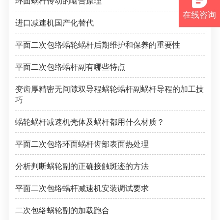
环面蜗杆传动的啮合原理
在线咨询
进口减速机国产化替代
平面二次包络蜗轮蜗杆后期维护和保养的重要性
平面二次包络蜗杆副有哪些特点
变齿厚精密无间隙双导程蜗轮蜗杆副蜗杆导程的加工技
巧
蜗轮蜗杆减速机壳体及蜗杆都用什么材质？
平面二次包络环面蜗杆齿部表面热处理
分析判断蜗轮副的正确接触斑迹的方法
平面二次包络蜗杆减速机安装调试要求
二次包络蜗轮副的加载跑合