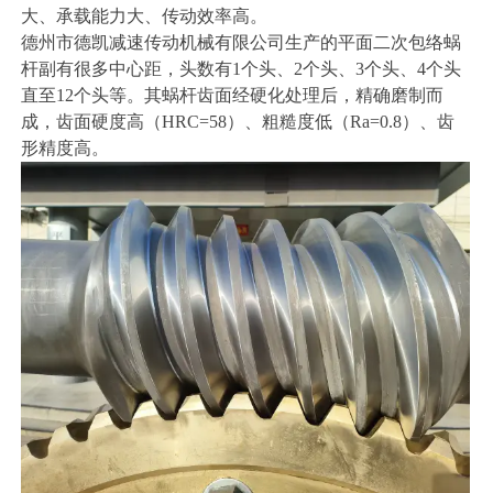
大、承载能力大、传动效率高。
德州市德凯减速传动机械有限公司生产的平面二次包络蜗
杆副有很多中心距，头数有1个头、2个头、3个头、4个头
直至12个头等。其蜗杆齿面经硬化处理后，精确磨制而
成，齿面硬度高（HRC=58）、粗糙度低（Ra=0.8）、齿
形精度高。