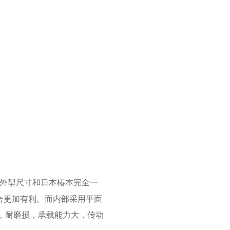
外型尺寸和日本椿本完全一
合更加有利。
而内部采用平面
，
耐磨损，
承载能力大，传动