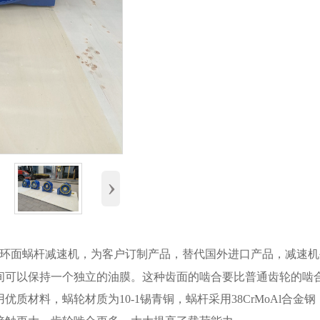
›
环面蜗杆减速机，为客户订制产品，替代国外进口产品，减速机
间可以保持一个独立的油膜。这种齿面的啮合要比普通齿轮的啮
用优质材料，
蜗轮材质为10-1锡青铜，
蜗杆采用38CrMoAl合金钢