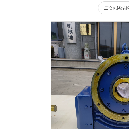
二次包络蜗