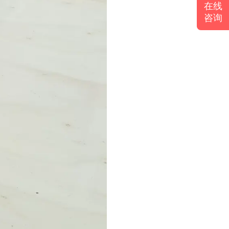
在线
咨询