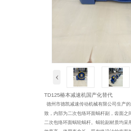
‹
TD125椿本减速机国产化替代
德州市德凯减速传动机械有限公司生产的
致，
内部为二次包络环面蜗杆副，齿面之
二次包络环面蜗轮蜗杆。蜗轮副材质均采