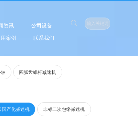

输入关键词
闻资讯
公司设备
使用案例
联系我们
心轴
圆弧齿蜗杆减速机
非标二次包络减速机
口国产化减速机